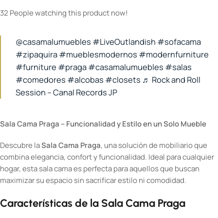
32
People watching this product now!
@casamalumuebles
#LiveOutlandish
#sofacama
#zipaquira
#mueblesmodernos
#modernfurniture
#furniture
#praga
#casamalumuebles
#salas
#comedores
#alcobas
#closets
♬ Rock and Roll
Session – Canal Records JP
Sala Cama Praga – Funcionalidad y Estilo en un Solo Mueble
Descubre la
Sala Cama Praga
, una solución de mobiliario que
combina elegancia, confort y funcionalidad. Ideal para cualquier
hogar, esta sala cama es perfecta para aquellos que buscan
maximizar su espacio sin sacrificar estilo ni comodidad.
Características de la Sala Cama Praga