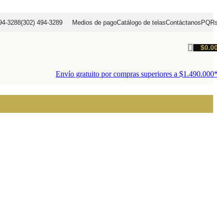
94-3288
(302) 494-3289
Medios de pago
Catálogo de telas
Contáctanos
PQR
$
0.0
Envío gratuito por compras superiores a $1.490.000