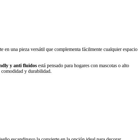
rte en una pieza versátil que complementa fácilmente cualquier espacio
endly y anti fluidos
está pensado para hogares con mascotas o alto
 comodidad y durabilidad.
diseño escandinavo la convierte en la opción ideal para decorar