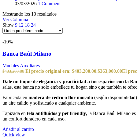
03/03/2026
1 Comment
Mostrando los 10 resultados
Ver Columna
Show
9
12
18
24
-10%
Banca Baúl Milano
Muebles Auxiliares
El precio original era: $403,200.00.
$
363,000.00
El prec
$
403,200.00
Dale un toque de elegancia y practicidad a tus espacios con la B
salas, esta banca no solo embellece tu hogar, sino que también te ofr
Fabricada en
madera de cedro o flor morado
(según disponibilidad),
un aire cálido y sofisticado a cualquier ambiente.
Tapizada en
tela antifluidos y pet friendly
, la Banca Baúl Milano es 
un confort duradero en cada uso.
Añadir al carrito
Quick view