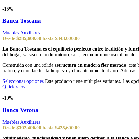
-15%
Banca Toscana
Muebles Auxiliares
Desde
$
285,600.00
hasta
$
343,000.00
La Banca Toscana es el equilibrio perfecto entre tradición y func
del hogar, ya sea en un dormitorio, sala, recibidor o incluso al pie de 
Construida con una sólida
estructura en madera flor morado
, esta
tráfico, ya que facilita la limpieza y el mantenimiento diario. Además,
Seleccionar opciones
Este producto tiene múltiples variantes. Las opc
Quick view
-10%
Banca Verona
Muebles Auxiliares
Desde
$
302,400.00
hasta
$
425,600.00
Minimalismo, funcionalidad y buen gusto definen a la Banca Ve