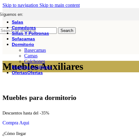
Skip to navigation
Skip to main content
Síguenos en:
Salas
Comedores
Search
Sillas Y Poltronas
Sofacamas
Dormitorio
Basecamas
Camas
Colchones
Muebles Auxiliares
Muebles Auxiliares
Ofertas
Ofertas
Muebles para dormitorio
Descuentos hasta del -35%
Compra Aqui
¿Cómo llegar