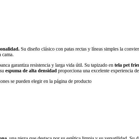
ionalidad.
Su diseño clásico con patas rectas y líneas simples la convie
la cama.
 banca garantiza resistencia y larga vida útil. Su tapizado en
tela pet fri
 su
espuma de alta densidad
proporciona una excelente experiencia de
iones se pueden elegir en la página de producto
rona
, una pieza que destaca por su estética limpia y su versatilidad. Su 