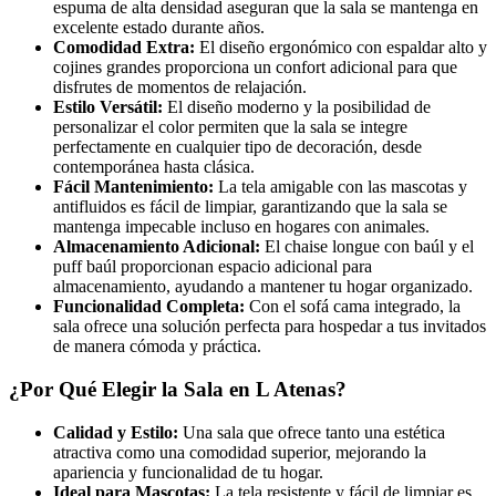
espuma de alta densidad aseguran que la sala se mantenga en
excelente estado durante años.
Comodidad Extra:
El diseño ergonómico con espaldar alto y
cojines grandes proporciona un confort adicional para que
disfrutes de momentos de relajación.
Estilo Versátil:
El diseño moderno y la posibilidad de
personalizar el color permiten que la sala se integre
perfectamente en cualquier tipo de decoración, desde
contemporánea hasta clásica.
Fácil Mantenimiento:
La tela amigable con las mascotas y
antifluidos es fácil de limpiar, garantizando que la sala se
mantenga impecable incluso en hogares con animales.
Almacenamiento Adicional:
El chaise longue con baúl y el
puff baúl proporcionan espacio adicional para
almacenamiento, ayudando a mantener tu hogar organizado.
Funcionalidad Completa:
Con el sofá cama integrado, la
sala ofrece una solución perfecta para hospedar a tus invitados
de manera cómoda y práctica.
¿Por Qué Elegir la Sala en L Atenas?
Calidad y Estilo:
Una sala que ofrece tanto una estética
atractiva como una comodidad superior, mejorando la
apariencia y funcionalidad de tu hogar.
Ideal para Mascotas:
La tela resistente y fácil de limpiar es