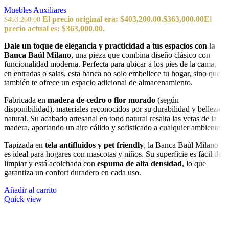
Muebles Auxiliares
El precio original era: $403,200.00.
$
363,000.00
El
$
403,200.00
precio actual es: $363,000.00.
Dale un toque de elegancia y practicidad a tus espacios con la
Banca Baúl Milano
, una pieza que combina diseño clásico con
funcionalidad moderna. Perfecta para ubicar a los pies de la cama,
en entradas o salas, esta banca no solo embellece tu hogar, sino que
también te ofrece un espacio adicional de almacenamiento.
Fabricada en
madera de cedro o flor morado
(según
disponibilidad), materiales reconocidos por su durabilidad y belleza
natural. Su acabado artesanal en tono natural resalta las vetas de la
madera, aportando un aire cálido y sofisticado a cualquier ambiente.
Tapizada en
tela antifluidos y pet friendly
, la Banca Baúl Milano
es ideal para hogares con mascotas y niños. Su superficie es fácil de
limpiar y está acolchada con
espuma de alta densidad
, lo que
garantiza un confort duradero en cada uso.
Añadir al carrito
Quick view