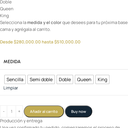
Doble
Queen
King
Selecciona la
medida y el color
que desees para tu próxima base
cama y agrégala al carrito.
Desde
$
280,000.00
hasta
$
510,000.00
MEDIDA
Sencilla
Semi doble
Doble
Queen
King
Limpiar
Añadir al carrito
Buy now
Producción y entrega
Una vez confirmado tu pedido, comenzaremos el proceso de