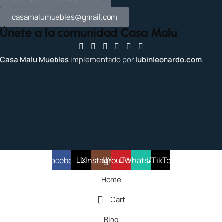
casamalumuebles@gmail.com
Únete a la comunidad Casa Malu
Casa Malu Muebles
implementado por
lubinleonardo.com
.
Facebook
X
Instagram
YouTube
WhatsApp
TikTok
Home
Cart
Blog