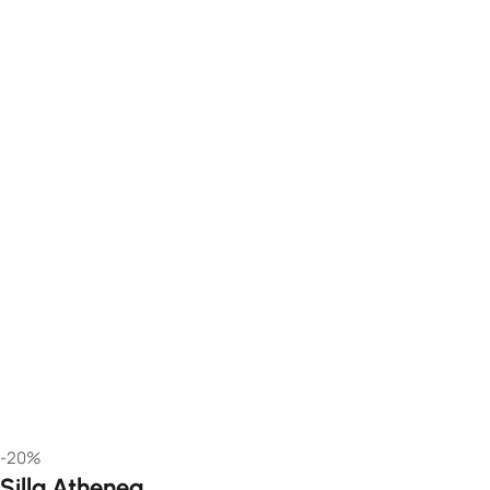
-20%
Silla Athenea